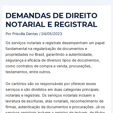
Ir
Navegação
para
de
DEMANDAS DE DIREITO
o
Post
conteúdo
NOTARIAL E REGISTRAL
Por
Priscilla Dantas
/
04/05/2023
Os serviços notariais e registrais desempenham um papel
fundamental na regularização de documentos e
propriedades no Brasil, garantindo a autenticidade,
segurança e eficácia de diversos tipos de documentos,
como contratos de compra e venda, procurações,
testamentos, entre outros.
Os cartórios são os responsáveis por oferecer esses
serviços e são divididos em duas categorias principais:
notariais e registrais. Os serviços notariais incluem a
lavratura de escrituras, atas notariais, reconhecimento de
firmas, autenticação de documentos e procurações. Já os
serviços registrais incluem o registro de imóveis, de títulos