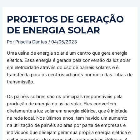
Ir
Navegação
para
de
PROJETOS DE GERAÇÃO
o
Post
conteúdo
DE ENERGIA SOLAR
Por
Priscilla Dantas
/
04/05/2023
Uma usina de energia solar é um centro que gera energia
elétrica. Essa energia é gerada pela conversão da luz solar
em eletricidade através do uso de painéis solares e é
transferida para os centros urbanos por meio das linhas de
transmissão.
Os painéis solares são os principais responsáveis pela
produção de energia na usina solar. Eles convertem
diretamente a luz solar em energia elétrica, que é injetada
na rede local. Nos últimos anos, tem havido um aumento
na utilização de painéis solares por parte de empresas e
indivíduos que desejam gerar sua própria energia elétrica e
evitar aumentos de preços pelas companhias elétricas. A